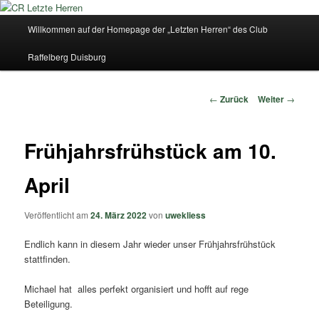
Zum
Inhalt
Hauptmenü
Willkommen auf der Homepage der „Letzten Herren“ des Club
wechseln
CR Letzte Herren
Raffelberg Duisburg
Beitrags-
←
Zurück
Weiter
→
Navigation
Frühjahrsfrühstück am 10.
April
Veröffentlicht am
24. März 2022
von
uwekliess
Endlich kann in diesem Jahr wieder unser Frühjahrsfrühstück
stattfinden.
Michael hat alles perfekt organisiert und hofft auf rege
Beteiligung.