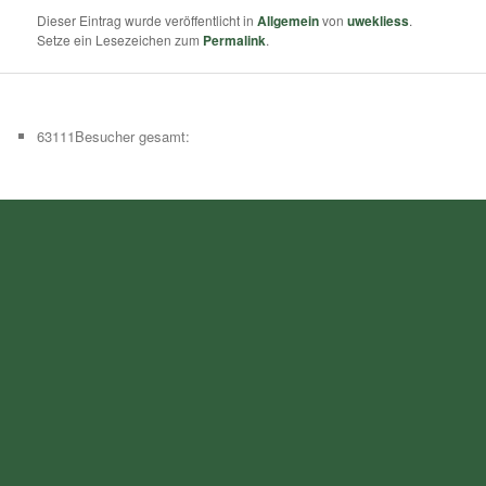
Dieser Eintrag wurde veröffentlicht in
Allgemein
von
uwekliess
.
Setze ein Lesezeichen zum
Permalink
.
63111
Besucher gesamt: