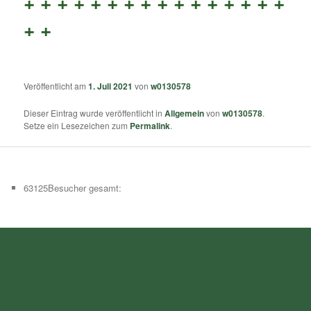
+ + + + + + + + + + + + + + + +
+ +
Veröffentlicht am
1. Juli 2021
von
w0130578
Dieser Eintrag wurde veröffentlicht in
Allgemein
von
w0130578
.
Setze ein Lesezeichen zum
Permalink
.
63125
Besucher gesamt: