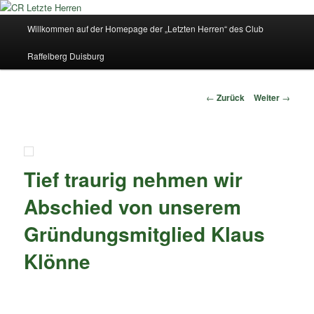
Zum
Inhalt
Hauptmenü
Willkommen auf der Homepage der „Letzten Herren“ des Club
wechseln
CR Letzte Herren
Raffelberg Duisburg
Beitrags-
←
Zurück
Weiter
→
Navigation
Tief traurig nehmen wir
Abschied von unserem
Gründungsmitglied Klaus
Klönne