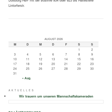
Duisburg HBF mit der Buslinie 934 oder 923 bis Haltestelle
Lintorferstr.
AUGUST 2026
M
D
M
D
F
S
S
1
2
3
4
5
6
7
8
9
10
11
12
13
14
15
16
17
18
19
20
21
22
23
24
25
26
27
28
29
30
31
« Aug.
A K T U E L L E S
Wir trauern um unseren Mannschaftskameraden