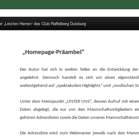
 „Letzten Herren“ des Club Raffelberg Duisburg
ren
„Homepage-Präambel“
Der Autor hat sich in weiten Teilen an die Entwicklung de
angelehnt. Dennoch handelt es sich um einen eigenständi
weitestgehend auf „spektakuläre Highlights“ und „modischen Sc
Unter dem Menüpunkt „UNTER UNS“, dessen Aufruf mit einem 
Daten abgelegt, die nur von den Mannschaftsmitgliedern 
gehören Adresslisten sowie die Daten unseres Mannschaftskont
Die Adressliste wird vom Webmaster jeweils nach den Mannsch