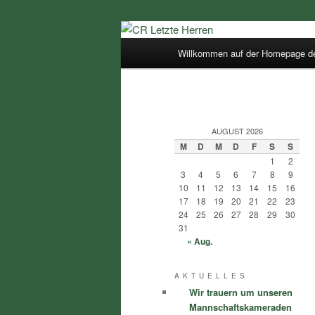
Zum
Inhalt
Hauptmenü
Willkommen auf der Homepage der
wechseln
CR Letzte Her
AUGUST 2026
M
D
M
D
F
S
S
1
2
3
4
5
6
7
8
9
10
11
12
13
14
15
16
17
18
19
20
21
22
23
24
25
26
27
28
29
30
31
« Aug.
A K T U E L L E S
Wir trauern um unseren
Mannschaftskameraden